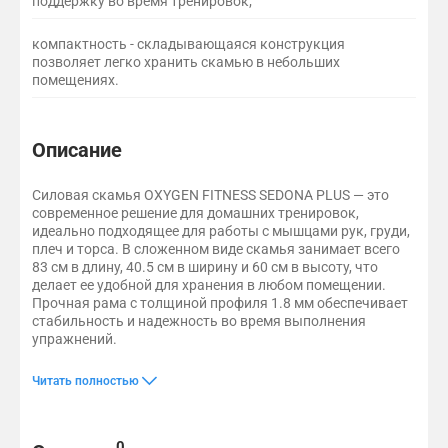
поддержку во время тренировок;
компактность - складывающаяся конструкция
позволяет легко хранить скамью в небольших
помещениях.
Описание
Силовая скамья OXYGEN FITNESS SEDONA PLUS — это
современное решение для домашних тренировок,
идеально подходящее для работы с мышцами рук, груди,
плеч и торса. В сложенном виде скамья занимает всего
83 см в длину, 40.5 см в ширину и 60 см в высоту, что
делает ее удобной для хранения в любом помещении.
Прочная рама с толщиной профиля 1.8 мм обеспечивает
стабильность и надежность во время выполнения
упражнений.
Скамья предназначена для выполнения широкого спектра упра
Скамья OXYGEN FITNESS SEDONA PLUS поставляется с штырем д
Силовая скамья OXYGEN FITNESS SEDONA PLUS — это отличный
Читать полностью
Отзывы и вопросы
0