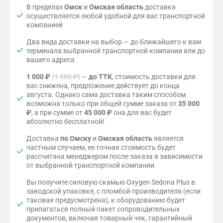
В пределах
Омск
и
Омская область
доставка
осуществляется любой удобной для вас транспортной
компанией
Два вида доставки на выбор — до ближайшего к вам
терминала выбранной транспортной компании или до
вашего адреса
1 000 ₽
(1 500 ₽)
—
до ТТК
, стоимость доставки для
вас снижена, предложение действует до конца
августа. Однако сама доставка таким способом
возможна только при общей сумме заказа от
35 000
₽
, а при сумме от
45 000 ₽
она для вас будет
абсолютно бесплатной!
Доставка
по Омску
и
Омская область
является
частным случаем, ее точная стоимость будет
рассчитана менеджером после заказа в зависимости
от выбранной транспортной компании.
Вы получите силовую скамью Oxygen Sedona Plus в
заводской упаковке, с пломбой производителя (если
таковая предусмотрена), к оборудованию будет
прилагаться полный пакет сопроводительных
документов, включая товарный чек, гарантийный