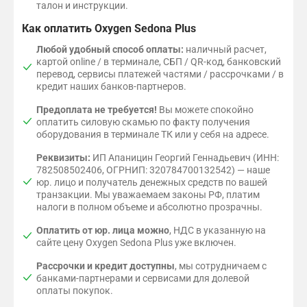
талон и инструкции.
Как оплатить Oxygen Sedona Plus
Любой удобный способ оплаты:
наличный расчет,
картой online / в терминале, СБП / QR-код, банковский
перевод, сервисы платежей частями / рассрочками / в
кредит наших банков-партнеров.
Предоплата не требуется!
Вы можете спокойно
оплатить силовую скамью по факту получения
оборудования в терминале ТК или у себя на адресе.
Реквизиты:
ИП Апаницин Георгий Геннадьевич (ИНН:
782508502406, ОГРНИП: 320784700132542) — наше
юр. лицо и получатель денежных средств по вашей
транзакции. Мы уважаемаем законы РФ, платим
налоги в полном объеме и абсолютно прозрачны.
Оплатить от юр. лица можно
, НДС в указанную на
сайте цену Oxygen Sedona Plus уже включен.
Рассрочки и кредит доступны
, мы сотрудничаем с
банками-партнерами и сервисами для долевой
оплаты покупок.