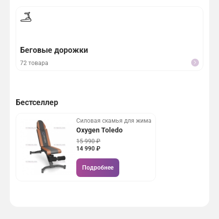
Беговые дорожки
Эл
72 товара
35 
Бестселлер
Силовая скамья для жима
Oxygen Toledo
15 990 ₽
14 990 ₽
Подробнее