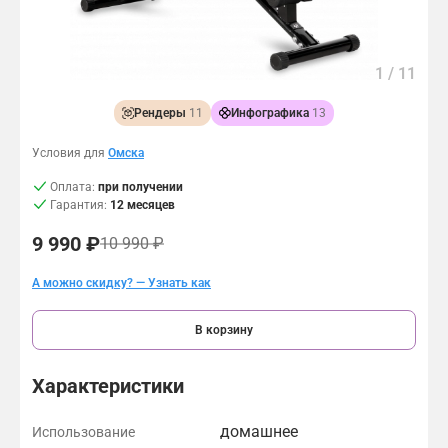
Связаться с нами:
Скидки и распродажи
1
/
11
8 (800) 500-94-27
Подарочный сертификат
Рендеры
11
Инфографика
13
Условия для
Омска
Оплата:
при получении
Гарантия:
12 месяцев
9 990 ₽
10 990 ₽
А можно скидку? — Узнать как
В корзину
Характеристики
домашнее
Использование