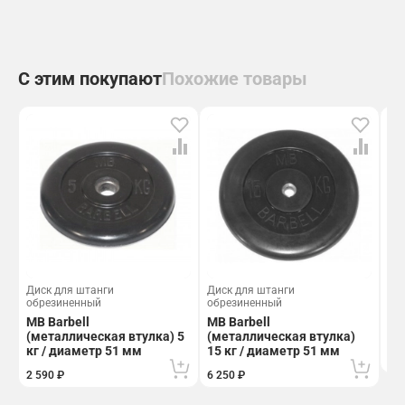
С этим покупают
Похожие товары
Диск для штанги
Диск для штанги
Ди
обрезиненный
обрезиненный
об
MB Barbell
MB Barbell
MB
(металлическая втулка) 5
(металлическая втулка)
ди
кг / диаметр 51 мм
15 кг / диаметр 51 мм
3 9
2 590 ₽
6 250 ₽